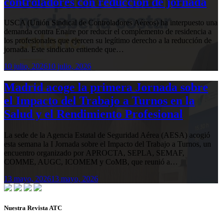
controladores con reducción de jornada
USCA (Unión Sindical de Controladores Aéreos) ha interpuesto una
demanda contra Enaire por reducir el complemento de residencia a
los profesionales que ejercen su legítimo derecho a la reducción de
jornada. Este sindicato entiende que…
10 julio, 2026
10 julio, 2026
Madrid acoge la primera Jornada sobre
el Impacto del Trabajo a Turnos en la
Salud y el Rendimiento Profesional
La sede de la Agencia Estatal de Seguridad Aérea (AESA) acogió
esta semana la I Jornada sobre el Impacto del Trabajo a Turnos, un
encuentro organizado por APROCTA, SEPLA, SEMAF,
COMME, AUGC, ICOMEM y CoMB, que reunió a…
13 mayo, 2026
13 mayo, 2026
Nuestra Revista ATC