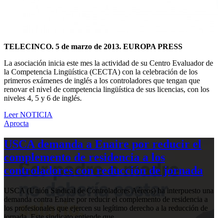
TELECINCO. 5 de marzo de 2013. EUROPA PRESS
La asociación inicia este mes la actividad de su Centro Evaluador de
la Competencia Lingüística (CECTA) con la celebración de los
primeros exámenes de inglés a los controladores que tengan que
renovar el nivel de competencia lingüística de sus licencias, con los
niveles 4, 5 y 6 de inglés.
Leer NOTICIA
Aprocta
USCA demanda a Enaire por reducir el
complemento de residencia a los
controladores con reducción de jornada
USCA (Unión Sindical de Controladores Aéreos) ha interpuesto una
demanda contra Enaire por reducir el complemento de residencia a
los profesionales que ejercen su legítimo derecho a la reducción de
jornada. Este sindicato entiende que…