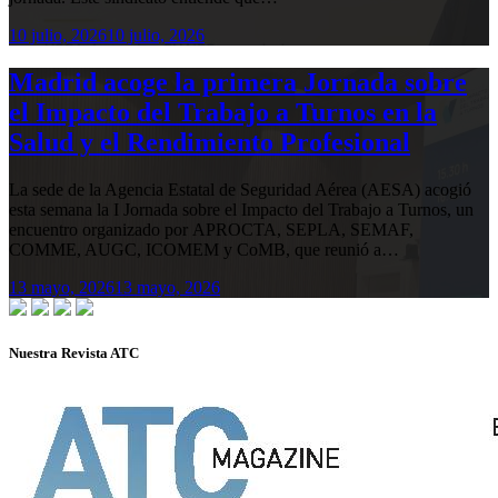
10 julio, 2026
10 julio, 2026
Madrid acoge la primera Jornada sobre
el Impacto del Trabajo a Turnos en la
Salud y el Rendimiento Profesional
La sede de la Agencia Estatal de Seguridad Aérea (AESA) acogió
esta semana la I Jornada sobre el Impacto del Trabajo a Turnos, un
encuentro organizado por APROCTA, SEPLA, SEMAF,
COMME, AUGC, ICOMEM y CoMB, que reunió a…
13 mayo, 2026
13 mayo, 2026
Nuestra Revista ATC