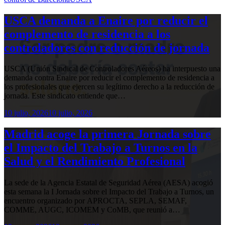
USCA demanda a Enaire por reducir el
complemento de residencia a los
controladores con reducción de jornada
USCA (Unión Sindical de Controladores Aéreos) ha interpuesto una
demanda contra Enaire por reducir el complemento de residencia a
los profesionales que ejercen su legítimo derecho a la reducción de
jornada. Este sindicato entiende que…
10 julio, 2026
10 julio, 2026
Madrid acoge la primera Jornada sobre
el Impacto del Trabajo a Turnos en la
Salud y el Rendimiento Profesional
La sede de la Agencia Estatal de Seguridad Aérea (AESA) acogió
esta semana la I Jornada sobre el Impacto del Trabajo a Turnos, un
encuentro organizado por APROCTA, SEPLA, SEMAF,
COMME, AUGC, ICOMEM y CoMB, que reunió a…