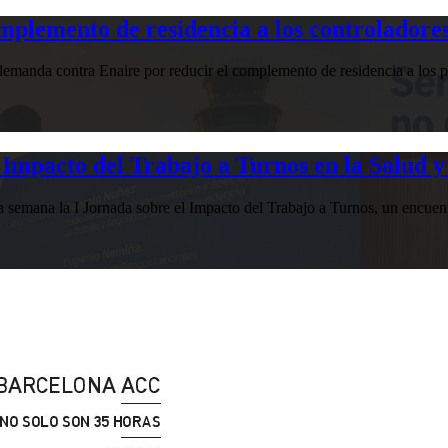
plemento de residencia a los controladores
manda contra Enaire por reducir el complemento de residencia a los pr
Impacto del Trabajo a Turnos en la Salud y
esta semana la I Jornada sobre el Impacto del Trabajo a Turnos, u