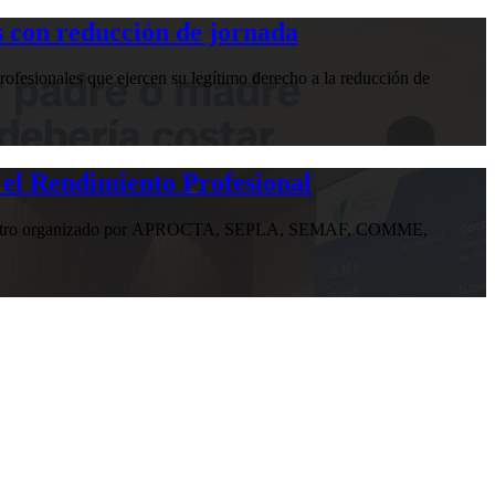
 con reducción de jornada
ofesionales que ejercen su legítimo derecho a la reducción de
 el Rendimiento Profesional
n encuentro organizado por APROCTA, SEPLA, SEMAF, COMME,