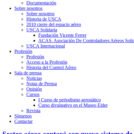
Documentación
Sobre nosotros
Sobre nosotros
Historia de USCA
2010 cierre del espacio aéreo
USCA Solidaria
Fundación Vicente Ferrer
ACAS. Asociación De Controladores Aéreos Solid
USCA Internacional
Profesión
Profesión
Acceso a la Profesión
Historia del Control Aéreo
Sala de prensa
Noticias
Notas de Prensa
Opinión
Cursos
I Curso de periodismo aeronático
Curso divulgativo en el Museo Elder
Revista
Síguenos
Contactar
Sector aéreo contará con nuevo sistema de 