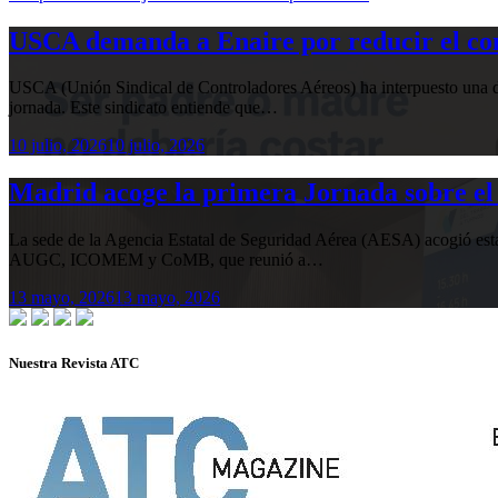
USCA demanda a Enaire por reducir el com
USCA (Unión Sindical de Controladores Aéreos) ha interpuesto una de
jornada. Este sindicato entiende que…
10 julio, 2026
10 julio, 2026
Madrid acoge la primera Jornada sobre el 
La sede de la Agencia Estatal de Seguridad Aérea (AESA) acogió 
AUGC, ICOMEM y CoMB, que reunió a…
13 mayo, 2026
13 mayo, 2026
Nuestra Revista ATC