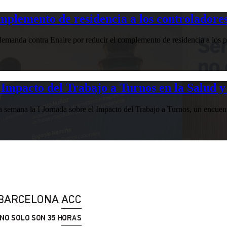
plemento de residencia a los controladores
manda contra Enaire por reducir el complemento de residencia a los pr
Impacto del Trabajo a Turnos en la Salud y
esta semana la I Jornada sobre el Impacto del Trabajo a Turnos, u