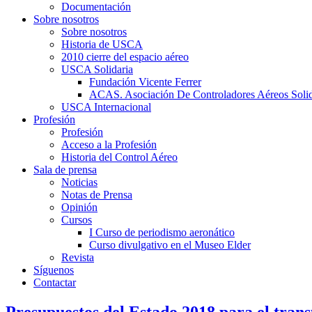
Documentación
Sobre nosotros
Sobre nosotros
Historia de USCA
2010 cierre del espacio aéreo
USCA Solidaria
Fundación Vicente Ferrer
ACAS. Asociación De Controladores Aéreos Solid
USCA Internacional
Profesión
Profesión
Acceso a la Profesión
Historia del Control Aéreo
Sala de prensa
Noticias
Notas de Prensa
Opinión
Cursos
I Curso de periodismo aeronático
Curso divulgativo en el Museo Elder
Revista
Síguenos
Contactar
Presupuestos del Estado 2018 para el tran