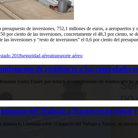
su presupuesto de inversiones, 752,1 millones de euros, a aeropuertos y s
 50 por ciento de las inversiones, concretamente el 48,3 por ciento, se de
e las inversiones y “resto de inversiones” el 0,6 por ciento del presupue
Estado 2018
seguridad aérea
transporte aéreo
plemento de residencia a los controladores
manda contra Enaire por reducir el complemento de residencia a los pr
Impacto del Trabajo a Turnos en la Salud y
esta semana la I Jornada sobre el Impacto del Trabajo a Turnos, u