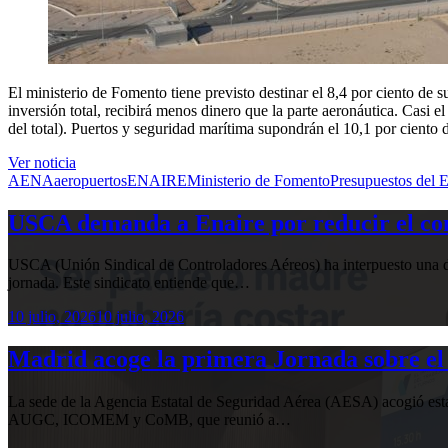
El ministerio de Fomento tiene previsto destinar el 8,4 por ciento de 
inversión total, recibirá menos dinero que la parte aeronáutica. Casi el
del total). Puertos y seguridad marítima supondrán el 10,1 por ciento d
Ver noticia
AENA
aeropuertos
ENAIRE
Ministerio de Fomento
Presupuestos del 
USCA demanda a Enaire por reducir el com
USCA (Unión Sindical de Controladores Aéreos) ha interpuesto una de
jornada. Este sindicato entiende que…
10 julio, 2026
10 julio, 2026
Madrid acoge la primera Jornada sobre el 
La sede de la Agencia Estatal de Seguridad Aérea (AESA) acogió 
AUGC, ICOMEM y CoMB, que reunió a…