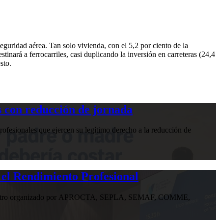
eguridad aérea. Tan solo vivienda, con el 5,2 por ciento de la
stinará a ferrocarriles, casi duplicando la inversión en carreteras (24,4
sto.
 con reducción de jornada
ofesionales que ejercen su legítimo derecho a la reducción de
 el Rendimiento Profesional
n encuentro organizado por APROCTA, SEPLA, SEMAF, COMME,