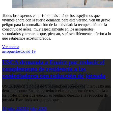
Todos los expertos en turismo, más allá de los espejismos que
vivimos ahora con la fuerte demanda para este verano, ven un grave
peligro para la normalización de la actividad: la recuperación de la
conectividad aérea, muy especialmente en los aeropuertos
secundarios y terciarios que, piensan, será sensiblemente inferior a lo
que estábamos acostumbrados.
Ver noticia
aeropuertos
Covid-19
USCA demanda a Enaire por reducir el
complemento de residencia a los
controladores con reducción de jornada
USCA (Unión Sindical de Controladores Aéreos) ha interpuesto una
demanda contra Enaire por reducir el complemento de residencia a
los profesionales que ejercen su legítimo derecho a la reducción de
jornada. Este sindicato entiende que…
10 julio, 2026
10 julio, 2026