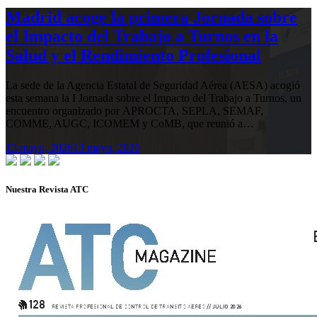
Madrid acoge la primera Jornada sobre
el Impacto del Trabajo a Turnos en la
Salud y el Rendimiento Profesional
La sede de la Agencia Estatal de Seguridad Aérea (AESA) acogió
esta semana la I Jornada sobre el Impacto del Trabajo a Turnos, un
encuentro organizado por APROCTA, SEPLA, SEMAF,
COMME, AUGC, ICOMEM y CoMB, que reunió a…
13 mayo, 2026
13 mayo, 2026
Nuestra Revista ATC