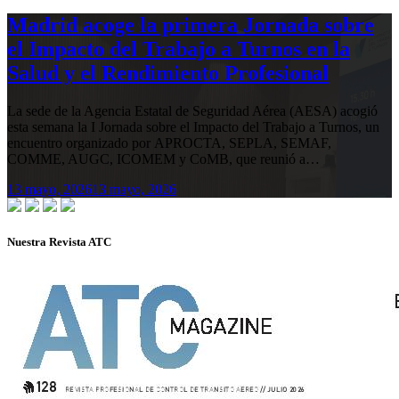
Madrid acoge la primera Jornada sobre
el Impacto del Trabajo a Turnos en la
Salud y el Rendimiento Profesional
La sede de la Agencia Estatal de Seguridad Aérea (AESA) acogió
esta semana la I Jornada sobre el Impacto del Trabajo a Turnos, un
encuentro organizado por APROCTA, SEPLA, SEMAF,
COMME, AUGC, ICOMEM y CoMB, que reunió a…
13 mayo, 2026
13 mayo, 2026
Nuestra Revista ATC