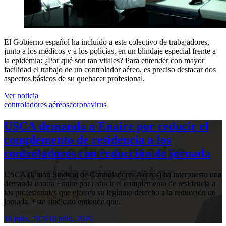
El Gobierno español ha incluido a este colectivo de trabajadores,
junto a los médicos y a los policías, en un blindaje especial frente a
la epidemia: ¿Por qué son tan vitales? Para entender con mayor
facilidad el trabajo de un controlador aéreo, es preciso destacar dos
aspectos básicos de su quehacer profesional.
Ver noticia
controladores aéreos
coronavirus
USCA demanda a Enaire por reducir el
complemento de residencia a los
controladores con reducción de jornada
USCA (Unión Sindical de Controladores Aéreos) ha interpuesto una
demanda contra Enaire por reducir el complemento de residencia a
los profesionales que ejercen su legítimo derecho a la reducción de
jornada. Este sindicato entiende que…
10 julio, 2026
10 julio, 2026