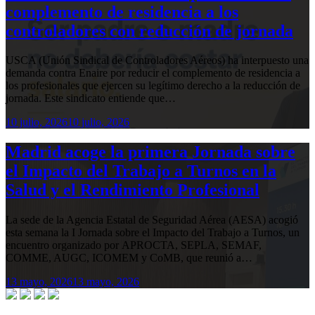
complemento de residencia a los
controladores con reducción de jornada
USCA (Unión Sindical de Controladores Aéreos) ha interpuesto una
demanda contra Enaire por reducir el complemento de residencia a
los profesionales que ejercen su legítimo derecho a la reducción de
jornada. Este sindicato entiende que…
10 julio, 2026
10 julio, 2026
Madrid acoge la primera Jornada sobre
el Impacto del Trabajo a Turnos en la
Salud y el Rendimiento Profesional
La sede de la Agencia Estatal de Seguridad Aérea (AESA) acogió
esta semana la I Jornada sobre el Impacto del Trabajo a Turnos, un
encuentro organizado por APROCTA, SEPLA, SEMAF,
COMME, AUGC, ICOMEM y CoMB, que reunió a…
13 mayo, 2026
13 mayo, 2026