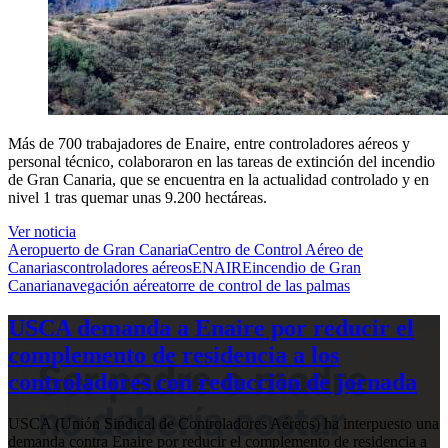
Más de 700 trabajadores de Enaire, entre controladores aéreos y
personal técnico, colaboraron en las tareas de extinción del incendio
de Gran Canaria, que se encuentra en la actualidad controlado y en
nivel 1 tras quemar unas 9.200 hectáreas.
Ver noticia
Aeropuerto de Gran Canaria
Centro de Control Aéreo de
Canarias
controladores aéreos
ENAIRE
incendio de Gran
Canaria
navegación aérea
torre de control de las palmas
USCA demanda a Enaire por reducir el
complemento de residencia a los
controladores con reducción de jornada
USCA (Unión Sindical de Controladores Aéreos) ha interpuesto una
demanda contra Enaire por reducir el complemento de residencia a