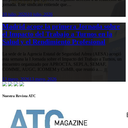
jornada. Este sindicato entiende que…
10 julio, 2026
10 julio, 2026
Madrid acoge la primera Jornada sobre
el Impacto del Trabajo a Turnos en la
Salud y el Rendimiento Profesional
La sede de la Agencia Estatal de Seguridad Aérea (AESA) acogió
esta semana la I Jornada sobre el Impacto del Trabajo a Turnos, un
encuentro organizado por APROCTA, SEPLA, SEMAF,
COMME, AUGC, ICOMEM y CoMB, que reunió a…
13 mayo, 2026
13 mayo, 2026
Nuestra Revista ATC