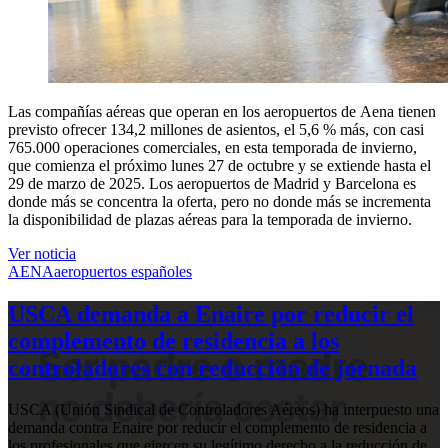
Las compañías aéreas que operan en los aeropuertos de Aena tienen
previsto ofrecer 134,2 millones de asientos, el 5,6 % más, con casi
765.000 operaciones comerciales, en esta temporada de invierno,
que comienza el próximo lunes 27 de octubre y se extiende hasta el
29 de marzo de 2025. Los aeropuertos de Madrid y Barcelona es
donde más se concentra la oferta, pero no donde más se incrementa
la disponibilidad de plazas aéreas para la temporada de invierno.
Ver noticia
AENA
aeropuertos españoles
USCA demanda a Enaire por reducir el
complemento de residencia a los
controladores con reducción de jornada
USCA (Unión Sindical de Controladores Aéreos) ha interpuesto una
demanda contra Enaire por reducir el complemento de residencia a
los profesionales que ejercen su legítimo derecho a la reducción de