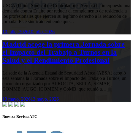
USCA (Unión Sindical de Controladores Aéreos) ha interpuesto una
demanda contra Enaire por reducir el complemento de residencia a
los profesionales que ejercen su legítimo derecho a la reducción de
jornada. Este sindicato entiende que…
10 julio, 2026
10 julio, 2026
Madrid acoge la primera Jornada sobre
el Impacto del Trabajo a Turnos en la
Salud y el Rendimiento Profesional
La sede de la Agencia Estatal de Seguridad Aérea (AESA) acogió
esta semana la I Jornada sobre el Impacto del Trabajo a Turnos, un
encuentro organizado por APROCTA, SEPLA, SEMAF,
COMME, AUGC, ICOMEM y CoMB, que reunió a…
13 mayo, 2026
13 mayo, 2026
Nuestra Revista ATC