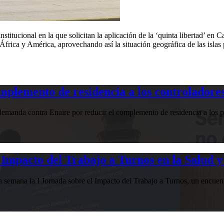
itucional en la que solicitan la aplicación de la ‘quinta libertad’ en Ca
rica y América, aprovechando así la situación geográfica de las islas par
plemento de residencia a los controladores
manda contra Enaire por reducir el complemento de residencia a los pr
Impacto del Trabajo a Turnos en la Salud y
esta semana la I Jornada sobre el Impacto del Trabajo a Turnos, u