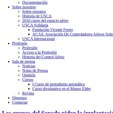
Documentación
Sobre nosotros
Sobre nosotros
Historia de USCA
2010 cierre del espacio aéreo
USCA Solidaria
Fundación Vicente Ferrer
ACAS. Asociación De Controladores Aéreos Solid
USCA Internacional
Profesión
Profesión
Acceso a la Profesión
Historia del Control Aéreo
Sala de prensa
Noticias
Notas de Prensa
Opinión
Cursos
I Curso de periodismo aeronático
Curso divulgativo en el Museo Elder
Revista
Síguenos
Contactar
Los grupos del Senado piden la implantació