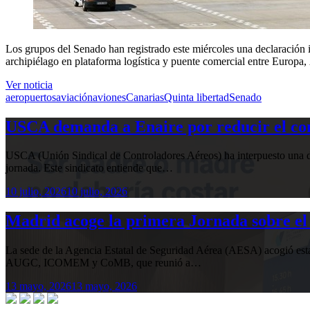
Los grupos del Senado han registrado este miércoles una declaración inst
archipiélago en plataforma logística y puente comercial entre Europa, Áf
Ver noticia
aeropuertos
aviación
aviones
Canarias
Quinta libertad
Senado
USCA demanda a Enaire por reducir el com
USCA (Unión Sindical de Controladores Aéreos) ha interpuesto una de
jornada. Este sindicato entiende que…
10 julio, 2026
10 julio, 2026
Madrid acoge la primera Jornada sobre el 
La sede de la Agencia Estatal de Seguridad Aérea (AESA) acogió 
AUGC, ICOMEM y CoMB, que reunió a…
13 mayo, 2026
13 mayo, 2026