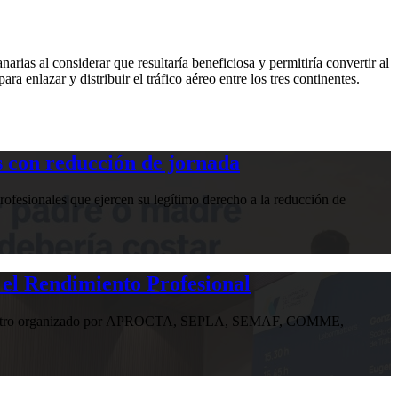
narias al considerar que resultaría beneficiosa y permitiría convertir al
a enlazar y distribuir el tráfico aéreo entre los tres continentes.
 con reducción de jornada
ofesionales que ejercen su legítimo derecho a la reducción de
 el Rendimiento Profesional
n encuentro organizado por APROCTA, SEPLA, SEMAF, COMME,