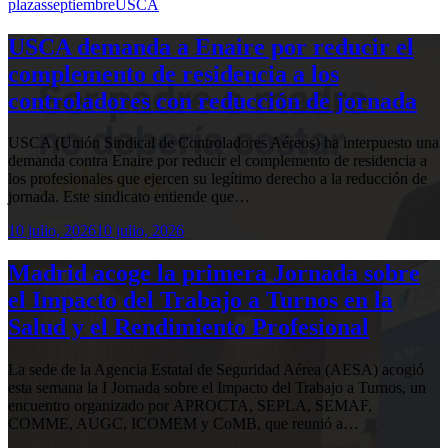
plazas
septiembre
USCA
USCA demanda a Enaire por reducir el
complemento de residencia a los
controladores con reducción de jornada
USCA (Unión Sindical de Controladores Aéreos) ha interpuesto una
demanda contra Enaire por reducir el complemento de residencia a
los profesionales que ejercen su legítimo derecho a la reducción de
jornada. Este sindicato entiende que…
10 julio, 2026
10 julio, 2026
Madrid acoge la primera Jornada sobre
el Impacto del Trabajo a Turnos en la
Salud y el Rendimiento Profesional
La sede de la Agencia Estatal de Seguridad Aérea (AESA) acogió
esta semana la I Jornada sobre el Impacto del Trabajo a Turnos, un
encuentro organizado por APROCTA, SEPLA, SEMAF,
COMME, AUGC, ICOMEM y CoMB, que reunió a…