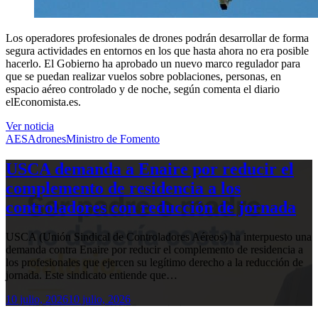
Los operadores profesionales de drones podrán desarrollar de forma
segura actividades en entornos en los que hasta ahora no era posible
hacerlo. El Gobierno ha aprobado un nuevo marco regulador para
que se puedan realizar vuelos sobre poblaciones, personas, en
espacio aéreo controlado y de noche, según comenta el diario
elEconomista.es.
Ver noticia
AESA
drones
Ministro de Fomento
USCA demanda a Enaire por reducir el
complemento de residencia a los
controladores con reducción de jornada
USCA (Unión Sindical de Controladores Aéreos) ha interpuesto una
demanda contra Enaire por reducir el complemento de residencia a
los profesionales que ejercen su legítimo derecho a la reducción de
jornada. Este sindicato entiende que…
10 julio, 2026
10 julio, 2026