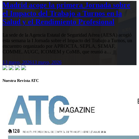
Madrid acoge la primera Jornada sobre
el Impacto del Trabajo a Turnos en la
Salud y el Rendimiento Profesional
La sede de la Agencia Estatal de Seguridad Aérea (AESA) acogió
esta semana la I Jornada sobre el Impacto del Trabajo a Turnos, un
encuentro organizado por APROCTA, SEPLA, SEMAF,
COMME, AUGC, ICOMEM y CoMB, que reunió a…
13 mayo, 2026
13 mayo, 2026
Nuestra Revista ATC