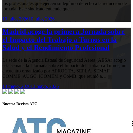
los profesionales que ejercen su legítimo derecho a la reducción de
jornada. Este sindicato entiende que…
10 julio, 2026
10 julio, 2026
Madrid acoge la primera Jornada sobre
el Impacto del Trabajo a Turnos en la
Salud y el Rendimiento Profesional
La sede de la Agencia Estatal de Seguridad Aérea (AESA) acogió
esta semana la I Jornada sobre el Impacto del Trabajo a Turnos, un
encuentro organizado por APROCTA, SEPLA, SEMAF,
COMME, AUGC, ICOMEM y CoMB, que reunió a…
13 mayo, 2026
13 mayo, 2026
Nuestra Revista ATC