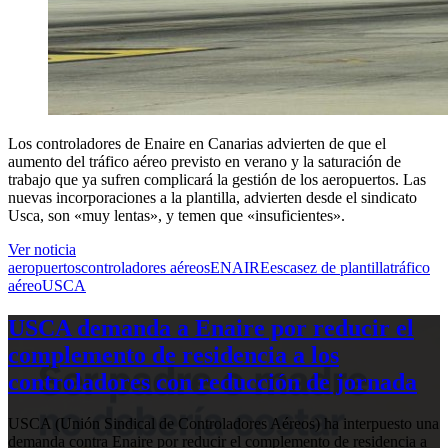
Los controladores de Enaire en Canarias advierten de que el
aumento del tráfico aéreo previsto en verano y la saturación de
trabajo que ya sufren complicará la gestión de los aeropuertos. Las
nuevas incorporaciones a la plantilla, advierten desde el sindicato
Usca, son «muy lentas», y temen que «insuficientes».
Ver noticia
aeropuertos
controladores aéreos
ENAIRE
escasez de plantilla
tráfico
aéreo
USCA
USCA demanda a Enaire por reducir el
complemento de residencia a los
controladores con reducción de jornada
USCA (Unión Sindical de Controladores Aéreos) ha interpuesto una
demanda contra Enaire por reducir el complemento de residencia a