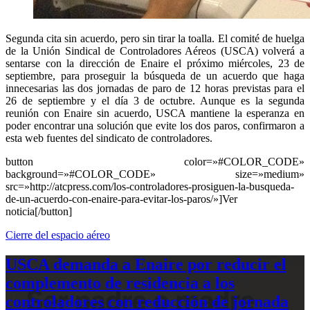
Segunda cita sin acuerdo, pero sin tirar la toalla. El comité de huelga
de la Unión Sindical de Controladores Aéreos (USCA) volverá a
sentarse con la dirección de Enaire el próximo miércoles, 23 de
septiembre, para proseguir la búsqueda de un acuerdo que haga
innecesarias las dos jornadas de paro de 12 horas previstas para el
26 de septiembre y el día 3 de octubre. Aunque es la segunda
reunión con Enaire sin acuerdo, USCA mantiene la esperanza en
poder encontrar una solución que evite los dos paros, confirmaron a
esta web fuentes del sindicato de controladores.
button color=»#COLOR_CODE»
background=»#COLOR_CODE» size=»medium»
src=»http://atcpress.com/los-controladores-prosiguen-la-busqueda-
de-un-acuerdo-con-enaire-para-evitar-los-paros/»]Ver
noticia[/button]
Cierre del espacio aéreo
USCA demanda a Enaire por reducir el
complemento de residencia a los
controladores con reducción de jornada