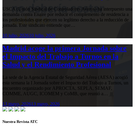
USCA (Unión Sindical de Controladores Aéreos) ha interpuesto una
demanda contra Enaire por reducir el complemento de residencia a
los profesionales que ejercen su legítimo derecho a la reducción de
jornada. Este sindicato entiende que…
10 julio, 2026
10 julio, 2026
Madrid acoge la primera Jornada sobre
el Impacto del Trabajo a Turnos en la
Salud y el Rendimiento Profesional
La sede de la Agencia Estatal de Seguridad Aérea (AESA) acogió
esta semana la I Jornada sobre el Impacto del Trabajo a Turnos, un
encuentro organizado por APROCTA, SEPLA, SEMAF,
COMME, AUGC, ICOMEM y CoMB, que reunió a…
13 mayo, 2026
13 mayo, 2026
Nuestra Revista ATC