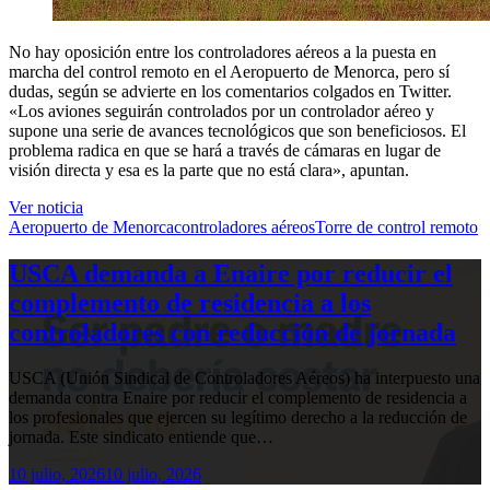
No hay oposición entre los controladores aéreos a la puesta en
marcha del control remoto en el Aeropuerto de Menorca, pero sí
dudas, según se advierte en los comentarios colgados en Twitter.
«Los aviones seguirán controlados por un controlador aéreo y
supone una serie de avances tecnológicos que son beneficiosos. El
problema radica en que se hará a través de cámaras en lugar de
visión directa y esa es la parte que no está clara», apuntan.
Ver noticia
Aeropuerto de Menorca
controladores aéreos
Torre de control remoto
USCA demanda a Enaire por reducir el
complemento de residencia a los
controladores con reducción de jornada
USCA (Unión Sindical de Controladores Aéreos) ha interpuesto una
demanda contra Enaire por reducir el complemento de residencia a
los profesionales que ejercen su legítimo derecho a la reducción de
jornada. Este sindicato entiende que…
10 julio, 2026
10 julio, 2026