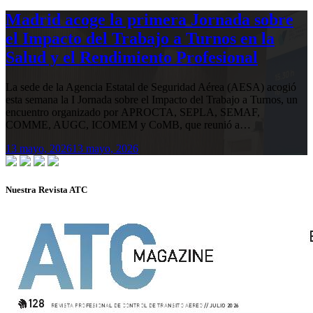
Madrid acoge la primera Jornada sobre
el Impacto del Trabajo a Turnos en la
Salud y el Rendimiento Profesional
La sede de la Agencia Estatal de Seguridad Aérea (AESA) acogió
esta semana la I Jornada sobre el Impacto del Trabajo a Turnos, un
encuentro organizado por APROCTA, SEPLA, SEMAF,
COMME, AUGC, ICOMEM y CoMB, que reunió a…
13 mayo, 2026
13 mayo, 2026
Nuestra Revista ATC