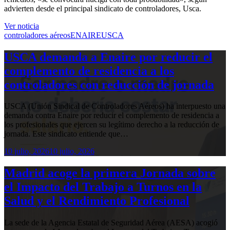
advierten desde el principal sindicato de controladores, Usca.
Ver noticia
controladores aéreos
ENAIRE
USCA
USCA demanda a Enaire por reducir el
complemento de residencia a los
controladores con reducción de jornada
USCA (Unión Sindical de Controladores Aéreos) ha interpuesto una
demanda contra Enaire por reducir el complemento de residencia a
los profesionales que ejercen su legítimo derecho a la reducción de
jornada. Este sindicato entiende que…
10 julio, 2026
10 julio, 2026
Madrid acoge la primera Jornada sobre
el Impacto del Trabajo a Turnos en la
Salud y el Rendimiento Profesional
La sede de la Agencia Estatal de Seguridad Aérea (AESA) acogió