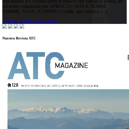
esta semana la I Jornada sobre el Impacto del Trabajo a Turnos, un
encuentro organizado por APROCTA, SEPLA, SEMAF,
COMME, AUGC, ICOMEM y CoMB, que reunió a…
13 mayo, 2026
13 mayo, 2026
Nuestra Revista ATC