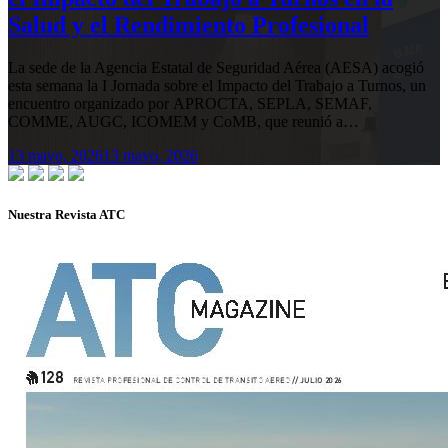
Salud y el Rendimiento Profesional
La sede de la Agencia Estatal de Seguridad Aérea (AESA) acogió
esta semana la I Jornada sobre el Impacto del Trabajo a Turnos, un
encuentro organizado por APROCTA, SEPLA, SEMAF,
COMME, AUGC, ICOMEM y CoMB, que reunió a…
13 mayo, 2026
13 mayo, 2026
Nuestra Revista ATC