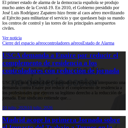
El primer estado de alarma de la democracia española se produjo
mucho antes de la Covid-19. En 2010, el Gobierno presidido por
José Luis Rodríguez Zapatero hizo frente al caos aéreo movilizando
al Ejército para militarizar el servicio y que quedasen bajo su mando
los centros de control y las torres de los principales aeropuertos
civiles.
Ver noticia
Cierre del espacio aéreo
controladores aéreos
Estado de Alarma
USCA demanda a Enaire por reducir el
complemento de residencia a los
controladores con reducción de jornada
USCA (Unión Sindical de Controladores Aéreos) ha interpuesto una
demanda contra Enaire por reducir el complemento de residencia a
los profesionales que ejercen su legítimo derecho a la reducción de
jornada. Este sindicato entiende que…
10 julio, 2026
10 julio, 2026
Madrid acoge la primera Jornada sobre
el Impacto del Trabajo a Turnos en la