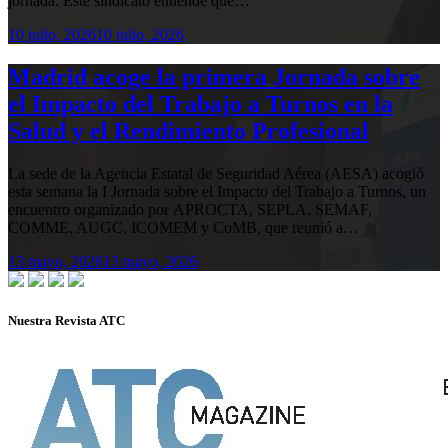
jornada. Este sindicato entiende que…
10 julio, 2026
10 julio, 2026
Madrid acoge la primera Jornada sobre
el Impacto del Trabajo a Turnos en la
Salud y el Rendimiento Profesional
La sede de la Agencia Estatal de Seguridad Aérea (AESA) acogió
esta semana la I Jornada sobre el Impacto del Trabajo a Turnos, un
encuentro organizado por APROCTA, SEPLA, SEMAF,
COMME, AUGC, ICOMEM y CoMB, que reunió a…
13 mayo, 2026
13 mayo, 2026
Nuestra Revista ATC