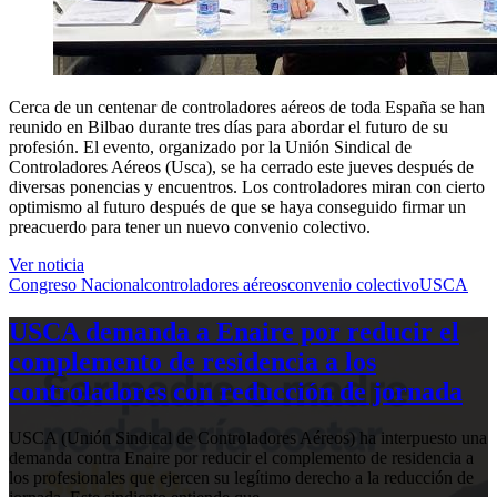
Cerca de un centenar de controladores aéreos de toda España se han
reunido en Bilbao durante tres días para abordar el futuro de su
profesión. El evento, organizado por la Unión Sindical de
Controladores Aéreos (Usca), se ha cerrado este jueves después de
diversas ponencias y encuentros. Los controladores miran con cierto
optimismo al futuro después de que se haya conseguido firmar un
preacuerdo para tener un nuevo convenio colectivo.
Ver noticia
Congreso Nacional
controladores aéreos
convenio colectivo
USCA
USCA demanda a Enaire por reducir el
complemento de residencia a los
controladores con reducción de jornada
USCA (Unión Sindical de Controladores Aéreos) ha interpuesto una
demanda contra Enaire por reducir el complemento de residencia a
los profesionales que ejercen su legítimo derecho a la reducción de