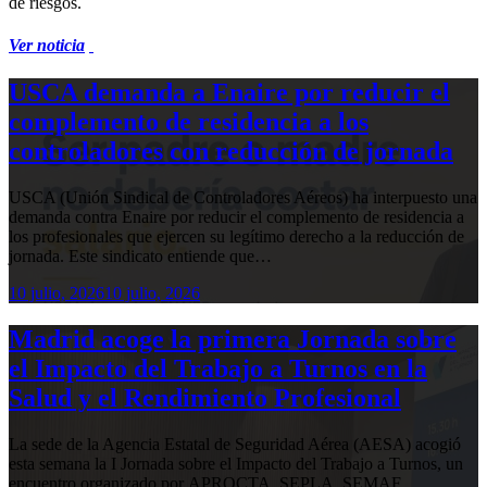
de riesgos.
Ver noticia
USCA demanda a Enaire por reducir el
complemento de residencia a los
controladores con reducción de jornada
USCA (Unión Sindical de Controladores Aéreos) ha interpuesto una
demanda contra Enaire por reducir el complemento de residencia a
los profesionales que ejercen su legítimo derecho a la reducción de
jornada. Este sindicato entiende que…
10 julio, 2026
10 julio, 2026
Madrid acoge la primera Jornada sobre
el Impacto del Trabajo a Turnos en la
Salud y el Rendimiento Profesional
La sede de la Agencia Estatal de Seguridad Aérea (AESA) acogió
esta semana la I Jornada sobre el Impacto del Trabajo a Turnos, un
encuentro organizado por APROCTA, SEPLA, SEMAF,