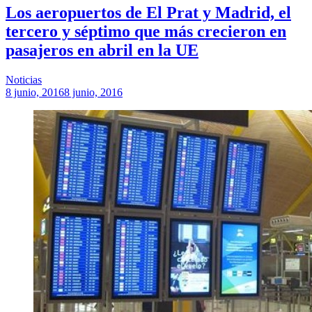
Los aeropuertos de El Prat y Madrid, el
tercero y séptimo que más crecieron en
pasajeros en abril en la UE
Noticias
8 junio, 2016
8 junio, 2016