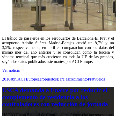
El tráfico de pasajeros en los aeropuertos de Barcelona-El Prat y el
aeropuerto Adolfo Suárez Madrid-Barajas creció un 8,7% y un
3,5%, respectivamente, en abril en comparación con los datos del
mismo mes del año anterior y se consolidan como la tercera y
séptima terminal que más crecieron en toda la UE de las grandes,
según los datos publicados este martes por ACI Europe.
Ver noticia
2016
abril
ACI Europe
aeropuertos
Barajas
crecimiento
Prat
vuelos
USCA demanda a Enaire por reducir el
complemento de residencia a los
controladores con reducción de jornada
USCA (Unión Sindical de Controladores Aéreos) ha interpuesto una