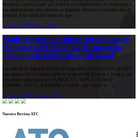
demanda contra Enaire por reducir el complemento de residencia a
los profesionales que ejercen su legítimo derecho a la reducción de
jornada. Este sindicato entiende que…
10 julio, 2026
10 julio, 2026
Madrid acoge la primera Jornada sobre
el Impacto del Trabajo a Turnos en la
Salud y el Rendimiento Profesional
La sede de la Agencia Estatal de Seguridad Aérea (AESA) acogió
esta semana la I Jornada sobre el Impacto del Trabajo a Turnos, un
encuentro organizado por APROCTA, SEPLA, SEMAF,
COMME, AUGC, ICOMEM y CoMB, que reunió a…
13 mayo, 2026
13 mayo, 2026
Nuestra Revista ATC