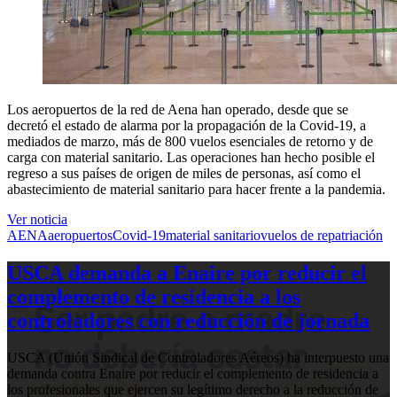
Los aeropuertos de la red de Aena han operado, desde que se
decretó el estado de alarma por la propagación de la Covid-19, a
mediados de marzo, más de 800 vuelos esenciales de retorno y de
carga con material sanitario. Las operaciones han hecho posible el
regreso a sus países de origen de miles de personas, así como el
abastecimiento de material sanitario para hacer frente a la pandemia.
Ver noticia
AENA
aeropuertos
Covid-19
material sanitario
vuelos de repatriación
USCA demanda a Enaire por reducir el
complemento de residencia a los
controladores con reducción de jornada
USCA (Unión Sindical de Controladores Aéreos) ha interpuesto una
demanda contra Enaire por reducir el complemento de residencia a
los profesionales que ejercen su legítimo derecho a la reducción de