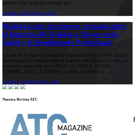
jornada. Este sindicato entiende que…
10 julio, 2026
10 julio, 2026
Madrid acoge la primera Jornada sobre
el Impacto del Trabajo a Turnos en la
Salud y el Rendimiento Profesional
La sede de la Agencia Estatal de Seguridad Aérea (AESA) acogió
esta semana la I Jornada sobre el Impacto del Trabajo a Turnos, un
encuentro organizado por APROCTA, SEPLA, SEMAF,
COMME, AUGC, ICOMEM y CoMB, que reunió a…
13 mayo, 2026
13 mayo, 2026
Nuestra Revista ATC