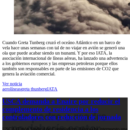
Cuando Greta Tunberg cruzó el oceáno Atlántico en un barco de
vela hace unas semanas con tal de no viajar en avión se generó una
ola que puede acabar siendo un tsunami. Y por eso IATA, la
asociación internacional de líneas aéreas, ha lanzado una advertencia
a los gobiernos europeos y las empresas petroleras porque ellos
también son responsables en parte de las emisiones de CO2 que
genera la aviación comercial.
Ver noticia
aerolíneas
greta thunberg
IATA
USCA demanda a Enaire por reducir el
complemento de residencia a los
controladores con reducción de jornada
USCA (Unión Sindical de Controladores Aéreos) ha interpuesto una