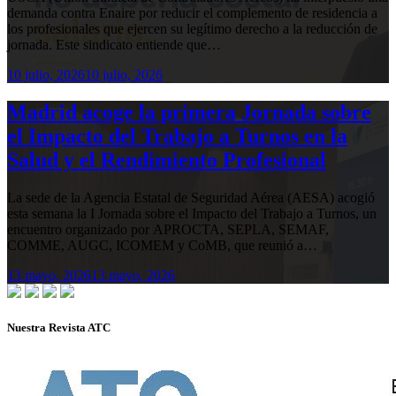
demanda contra Enaire por reducir el complemento de residencia a
los profesionales que ejercen su legítimo derecho a la reducción de
jornada. Este sindicato entiende que…
10 julio, 2026
10 julio, 2026
Madrid acoge la primera Jornada sobre
el Impacto del Trabajo a Turnos en la
Salud y el Rendimiento Profesional
La sede de la Agencia Estatal de Seguridad Aérea (AESA) acogió
esta semana la I Jornada sobre el Impacto del Trabajo a Turnos, un
encuentro organizado por APROCTA, SEPLA, SEMAF,
COMME, AUGC, ICOMEM y CoMB, que reunió a…
13 mayo, 2026
13 mayo, 2026
Nuestra Revista ATC