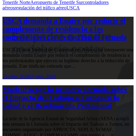
Tenerife Norte
Aeropuerto de Tenerife Sur
controladores
aéreos
regulación del tráfico aéreo
USCA
USCA demanda a Enaire por reducir el
complemento de residencia a los
controladores con reducción de jornada
USCA (Unión Sindical de Controladores Aéreos) ha interpuesto una
demanda contra Enaire por reducir el complemento de residencia a
los profesionales que ejercen su legítimo derecho a la reducción de
jornada. Este sindicato entiende que…
10 julio, 2026
10 julio, 2026
Madrid acoge la primera Jornada sobre
el Impacto del Trabajo a Turnos en la
Salud y el Rendimiento Profesional
La sede de la Agencia Estatal de Seguridad Aérea (AESA) acogió
esta semana la I Jornada sobre el Impacto del Trabajo a Turnos, un
encuentro organizado por APROCTA, SEPLA, SEMAF,
COMME, AUGC, ICOMEM y CoMB, que reunió a…