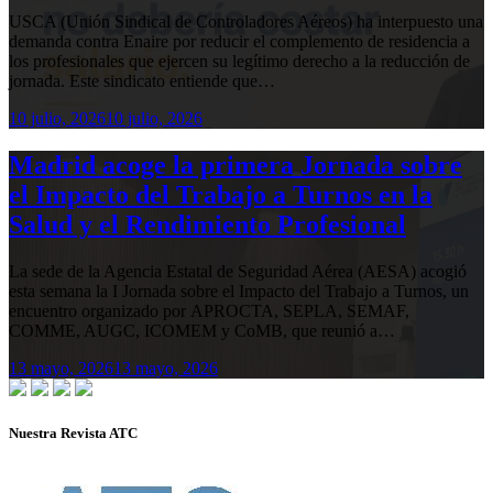
USCA (Unión Sindical de Controladores Aéreos) ha interpuesto una
demanda contra Enaire por reducir el complemento de residencia a
los profesionales que ejercen su legítimo derecho a la reducción de
jornada. Este sindicato entiende que…
10 julio, 2026
10 julio, 2026
Madrid acoge la primera Jornada sobre
el Impacto del Trabajo a Turnos en la
Salud y el Rendimiento Profesional
La sede de la Agencia Estatal de Seguridad Aérea (AESA) acogió
esta semana la I Jornada sobre el Impacto del Trabajo a Turnos, un
encuentro organizado por APROCTA, SEPLA, SEMAF,
COMME, AUGC, ICOMEM y CoMB, que reunió a…
13 mayo, 2026
13 mayo, 2026
Nuestra Revista ATC