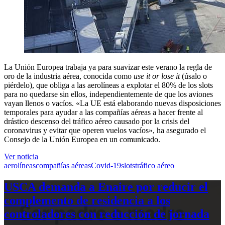
La Unión Europea trabaja ya para suavizar este verano la regla de
oro de la industria aérea, conocida como
use it or lose it
(úsalo o
piérdelo), que obliga a las aerolíneas a explotar el 80% de los slots
para no quedarse sin ellos, independientemente de que los aviones
vayan llenos o vacíos. «La UE está elaborando nuevas disposiciones
temporales para ayudar a las compañías aéreas a hacer frente al
drástico descenso del tráfico aéreo causado por la crisis del
coronavirus y evitar que operen vuelos vacíos», ha asegurado el
Consejo de la Unión Europea en un comunicado.
Ver noticia
aerolíneas
compañías aéreas
Covid-19
slots
tráfico aéreo
USCA demanda a Enaire por reducir el
complemento de residencia a los
controladores con reducción de jornada