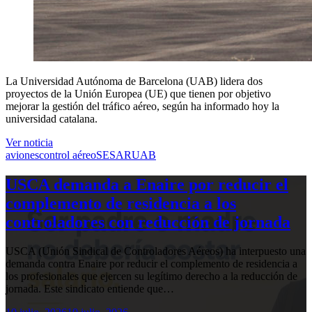
La Universidad Autónoma de Barcelona (UAB) lidera dos
proyectos de la Unión Europea (UE) que tienen por objetivo
mejorar la gestión del tráfico aéreo, según ha informado hoy la
universidad catalana.
Ver noticia
aviones
control aéreo
SESAR
UAB
USCA demanda a Enaire por reducir el
complemento de residencia a los
controladores con reducción de jornada
USCA (Unión Sindical de Controladores Aéreos) ha interpuesto una
demanda contra Enaire por reducir el complemento de residencia a
los profesionales que ejercen su legítimo derecho a la reducción de
jornada. Este sindicato entiende que…