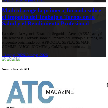
10 julio, 2026
10 julio, 2026
Madrid acoge la primera Jornada sobre
el Impacto del Trabajo a Turnos en la
Salud y el Rendimiento Profesional
La sede de la Agencia Estatal de Seguridad Aérea (AESA) acogió
esta semana la I Jornada sobre el Impacto del Trabajo a Turnos, un
encuentro organizado por APROCTA, SEPLA, SEMAF,
COMME, AUGC, ICOMEM y CoMB, que reunió a…
13 mayo, 2026
13 mayo, 2026
Nuestra Revista ATC