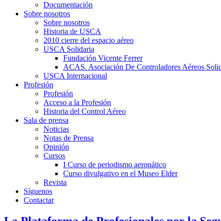
Documentación
Sobre nosotros
Sobre nosotros
Historia de USCA
2010 cierre del espacio aéreo
USCA Solidaria
Fundación Vicente Ferrer
ACAS. Asociación De Controladores Aéreos Solid
USCA Internacional
Profesión
Profesión
Acceso a la Profesión
Historia del Control Aéreo
Sala de prensa
Noticias
Notas de Prensa
Opinión
Cursos
I Curso de periodismo aeronático
Curso divulgativo en el Museo Elder
Revista
Síguenos
Contactar
La Plataforma de Profesionales por la Seg