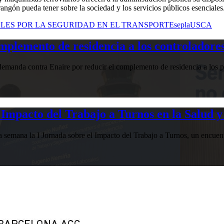
rangón pueda tener sobre la sociedad y los servicios públicos esenciales
LES POR LA SEGURIDAD EN EL TRANSPORTE
sepla
USCA
plemento de residencia a los controladores
manda contra Enaire por reducir el complemento de residencia a los pr
Impacto del Trabajo a Turnos en la Salud y
esta semana la I Jornada sobre el Impacto del Trabajo a Turnos, u