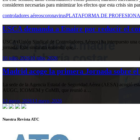
consideren necesarias para minimizar los efectos que esta crisis sin pa
controladores aéreos
coronavirus
PLATAFORMA DE PROFESIONA
USCA demanda a Enaire por reducir el com
USCA (Unión Sindical de Controladores Aéreos) ha interpuesto una de
jornada. Este sindicato entiende que…
10 julio, 2026
10 julio, 2026
Madrid acoge la primera Jornada sobre el 
La sede de la Agencia Estatal de Seguridad Aérea (AESA) acogió 
AUGC, ICOMEM y CoMB, que reunió a…
13 mayo, 2026
13 mayo, 2026
Nuestra Revista ATC