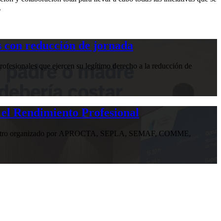
.
 con reducción de jornada
ofesionales que ejercen su legítimo derecho a la reducción de
 el Rendimiento Profesional
n encuentro organizado por APROCTA, SEPLA, SEMAF, COMME,