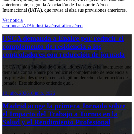
anteriormente, según la Asociación de Transporte Aéreo
Internacional (IATA), que revisa al alza sus previsiones anteriores.
Ver noticia
aerolíneas
IATA
industria aérea
tráfico aéreo
USCA demanda a Enaire por reducir el
complemento de residencia a los
controladores con reducción de jornada
USCA (Unión Sindical de Controladores Aéreos) ha interpuesto una
demanda contra Enaire por reducir el complemento de residencia a
los profesionales que ejercen su legítimo derecho a la reducción de
jornada. Este sindicato entiende que…
10 julio, 2026
10 julio, 2026
Madrid acoge la primera Jornada sobre
el Impacto del Trabajo a Turnos en la
Salud y el Rendimiento Profesional