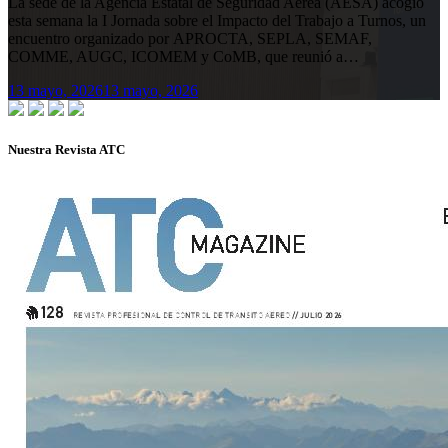
La sede de la Agencia Estatal de Seguridad Aérea (AESA) acogió
esta semana la I Jornada sobre el Impacto del Trabajo a Turnos, un
encuentro organizado por APROCTA, SEPLA, SEMAF,
COMME, AUGC, ICOMEM y CoMB, que reunió a…
13 mayo, 2026
13 mayo, 2026
Nuestra Revista ATC