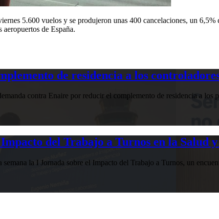
viernes 5.600 vuelos y se produjeron unas 400 cancelaciones, un 6,5% d
s aeropuertos de España.
plemento de residencia a los controladores
manda contra Enaire por reducir el complemento de residencia a los pr
Impacto del Trabajo a Turnos en la Salud y
esta semana la I Jornada sobre el Impacto del Trabajo a Turnos, u