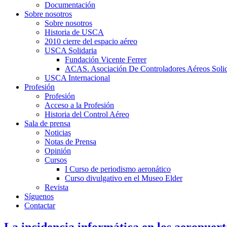
Documentación
Sobre nosotros
Sobre nosotros
Historia de USCA
2010 cierre del espacio aéreo
USCA Solidaria
Fundación Vicente Ferrer
ACAS. Asociación De Controladores Aéreos Solid
USCA Internacional
Profesión
Profesión
Acceso a la Profesión
Historia del Control Aéreo
Sala de prensa
Noticias
Notas de Prensa
Opinión
Cursos
I Curso de periodismo aeronático
Curso divulgativo en el Museo Elder
Revista
Síguenos
Contactar
La incidencia informática en los aeropuer