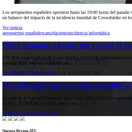
Los aeropuertos españoles operaron hasta las 19:00 horas del pasado 
un balance del impacto de la incidencia mundial de Crowdstrike en lo
Ver noticia
aeropuertos españoles
cancelaciones
incidencia informática
USCA demanda a Enaire por reducir el com
USCA (Unión Sindical de Controladores Aéreos) ha interpuesto una de
jornada. Este sindicato entiende que…
10 julio, 2026
10 julio, 2026
Madrid acoge la primera Jornada sobre el 
La sede de la Agencia Estatal de Seguridad Aérea (AESA) acogió 
AUGC, ICOMEM y CoMB, que reunió a…
13 mayo, 2026
13 mayo, 2026
Nuestra Revista ATC