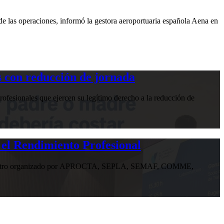
e las operaciones, informó la gestora aeroportuaria española Aena en
 con reducción de jornada
ofesionales que ejercen su legítimo derecho a la reducción de
 el Rendimiento Profesional
n encuentro organizado por APROCTA, SEPLA, SEMAF, COMME,