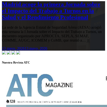
Madrid acoge la primera Jornada sobre
el Impacto del Trabajo a Turnos en la
Salud y el Rendimiento Profesional
La sede de la Agencia Estatal de Seguridad Aérea (AESA) acogió
esta semana la I Jornada sobre el Impacto del Trabajo a Turnos, un
encuentro organizado por APROCTA, SEPLA, SEMAF,
COMME, AUGC, ICOMEM y CoMB, que reunió a…
13 mayo, 2026
13 mayo, 2026
Nuestra Revista ATC