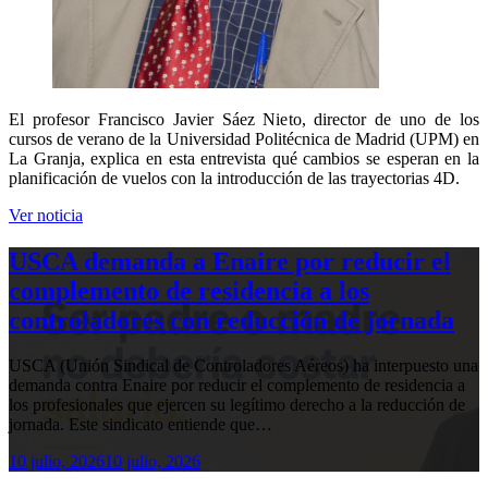
El profesor Francisco Javier Sáez Nieto, director de uno de los
cursos de verano de la Universidad Politécnica de Madrid (UPM) en
La Granja, explica en esta entrevista qué cambios se esperan en la
planificación de vuelos con la introducción de las trayectorias 4D.
Ver noticia
USCA demanda a Enaire por reducir el
complemento de residencia a los
controladores con reducción de jornada
USCA (Unión Sindical de Controladores Aéreos) ha interpuesto una
demanda contra Enaire por reducir el complemento de residencia a
los profesionales que ejercen su legítimo derecho a la reducción de
jornada. Este sindicato entiende que…
10 julio, 2026
10 julio, 2026