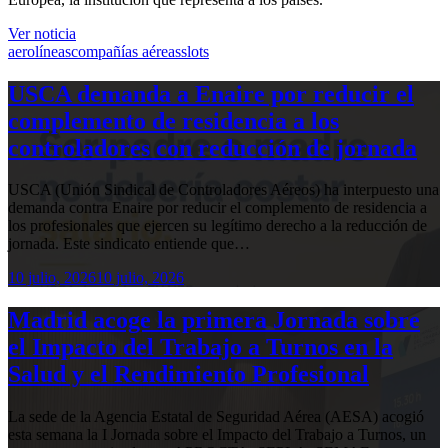
Ver noticia
aerolíneas
compañías aéreas
slots
USCA demanda a Enaire por reducir el
complemento de residencia a los
controladores con reducción de jornada
USCA (Unión Sindical de Controladores Aéreos) ha interpuesto una
demanda contra Enaire por reducir el complemento de residencia a
los profesionales que ejercen su legítimo derecho a la reducción de
jornada. Este sindicato entiende que…
10 julio, 2026
10 julio, 2026
Madrid acoge la primera Jornada sobre
el Impacto del Trabajo a Turnos en la
Salud y el Rendimiento Profesional
La sede de la Agencia Estatal de Seguridad Aérea (AESA) acogió
esta semana la I Jornada sobre el Impacto del Trabajo a Turnos, un