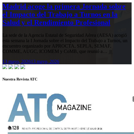
Madrid acoge la primera Jornada sobre
el Impacto del Trabajo a Turnos en la
Salud y el Rendimiento Profesional
La sede de la Agencia Estatal de Seguridad Aérea (AESA) acogió
esta semana la I Jornada sobre el Impacto del Trabajo a Turnos, un
encuentro organizado por APROCTA, SEPLA, SEMAF,
COMME, AUGC, ICOMEM y CoMB, que reunió a…
13 mayo, 2026
13 mayo, 2026
Nuestra Revista ATC