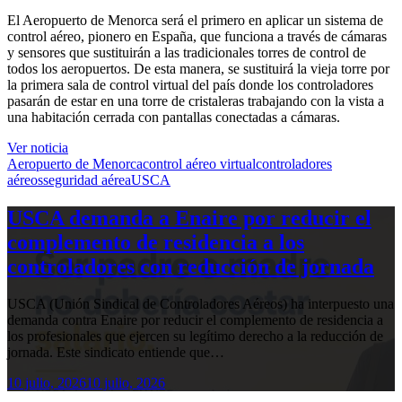
El Aeropuerto de Menorca será el primero en aplicar un sistema de
control aéreo, pionero en España, que funciona a través de cámaras
y sensores que sustituirán a las tradicionales torres de control de
todos los aeropuertos. De esta manera, se sustituirá la vieja torre por
la primera sala de control virtual del país donde los controladores
pasarán de estar en una torre de cristaleras trabajando con la vista a
una habitación cerrada con pantallas conectadas a cámaras.
Ver noticia
Aeropuerto de Menorca
control aéreo virtual
controladores
aéreos
seguridad aérea
USCA
USCA demanda a Enaire por reducir el
complemento de residencia a los
controladores con reducción de jornada
USCA (Unión Sindical de Controladores Aéreos) ha interpuesto una
demanda contra Enaire por reducir el complemento de residencia a
los profesionales que ejercen su legítimo derecho a la reducción de
jornada. Este sindicato entiende que…
10 julio, 2026
10 julio, 2026