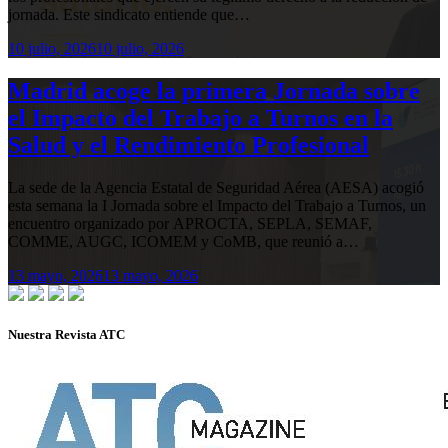
jornada. Este sindicato entiende que…
10 julio, 2026
10 julio, 2026
Madrid acoge la primera Jornada sobre
el Impacto del Trabajo a Turnos en la
Salud y el Rendimiento Profesional
La sede de la Agencia Estatal de Seguridad Aérea (AESA) acogió
esta semana la I Jornada sobre el Impacto del Trabajo a Turnos, un
encuentro organizado por APROCTA, SEPLA, SEMAF,
COMME, AUGC, ICOMEM y CoMB, que reunió a…
13 mayo, 2026
13 mayo, 2026
Nuestra Revista ATC