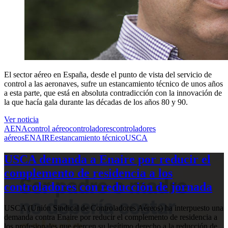
El sector aéreo en España, desde el punto de vista del servicio de
control a las aeronaves, sufre un estancamiento técnico de unos años
a esta parte, que está en absoluta contradicción con la innovación de
la que hacía gala durante las décadas de los años 80 y 90.
Ver noticia
AENA
control aéreo
controladores
controladores
aéreos
ENAIRE
estancamiento técnico
USCA
USCA demanda a Enaire por reducir el
complemento de residencia a los
controladores con reducción de jornada
USCA (Unión Sindical de Controladores Aéreos) ha interpuesto una
demanda contra Enaire por reducir el complemento de residencia a
los profesionales que ejercen su legítimo derecho a la reducción de