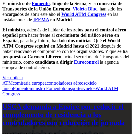
El
ministro de
Fomento
,
Iñigo de la Serna
, y la
comisaria de
Transportes de la Unión Europea
,
Violeta Bluc
, han sido los
encargados de abrir este año el
World ATM Congress
en las
instalaciones de
IFEMA
en Madrid
.
El ministro
, además de hablar de los
retos para el control aéreo
español
para hacer frente al
crecimiento del tráfico aéreo en
España
, pasado y futuro, ha dado
dos noticias
: Qué
el World
ATM Congress seguirá en Madrid hasta el 2021
después de
haber renovado el compromiso con los organizadores. Y que
se ha
propuesto a Carmen Librero
, actual secretaría de Transportes del
ministerio, como
candidata a dirigir
Eurocontrol
la agencia
europea de control aéreo.
Ver noticia
ATM
comisaria europea
controladores aéreos
cxielo
único
Fomento
ministro Fomento
transportes
vuelos
World ATM
Congress
USCA demanda a Enaire por reducir el
complemento de residencia a los
controladores con reducción de jornada