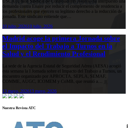
USCA (Unión Sindical de Controladores Aéreos) ha interpuesto una
demanda contra Enaire por reducir el complemento de residencia a
los profesionales que ejercen su legítimo derecho a la reducción de
jornada. Este sindicato entiende que…
10 julio, 2026
10 julio, 2026
Madrid acoge la primera Jornada sobre
el Impacto del Trabajo a Turnos en la
Salud y el Rendimiento Profesional
La sede de la Agencia Estatal de Seguridad Aérea (AESA) acogió
esta semana la I Jornada sobre el Impacto del Trabajo a Turnos, un
encuentro organizado por APROCTA, SEPLA, SEMAF,
COMME, AUGC, ICOMEM y CoMB, que reunió a…
13 mayo, 2026
13 mayo, 2026
Nuestra Revista ATC