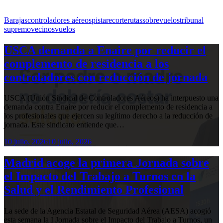
Barajas
controladores aéreos
pista
recorte
rutas
sobrevuelos
tribunal
supremo
vecinos
vuelos
USCA demanda a Enaire por reducir el
complemento de residencia a los
controladores con reducción de jornada
USCA (Unión Sindical de Controladores Aéreos) ha interpuesto una
demanda contra Enaire por reducir el complemento de residencia a
los profesionales que ejercen su legítimo derecho a la reducción de
jornada. Este sindicato entiende que…
10 julio, 2026
10 julio, 2026
Madrid acoge la primera Jornada sobre
el Impacto del Trabajo a Turnos en la
Salud y el Rendimiento Profesional
La sede de la Agencia Estatal de Seguridad Aérea (AESA) acogió
esta semana la I Jornada sobre el Impacto del Trabajo a Turnos, un