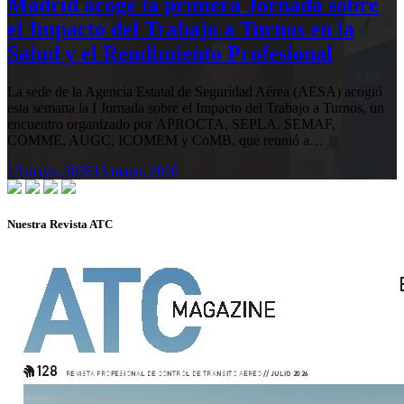
Madrid acoge la primera Jornada sobre
el Impacto del Trabajo a Turnos en la
Salud y el Rendimiento Profesional
La sede de la Agencia Estatal de Seguridad Aérea (AESA) acogió
esta semana la I Jornada sobre el Impacto del Trabajo a Turnos, un
encuentro organizado por APROCTA, SEPLA, SEMAF,
COMME, AUGC, ICOMEM y CoMB, que reunió a…
13 mayo, 2026
13 mayo, 2026
Nuestra Revista ATC