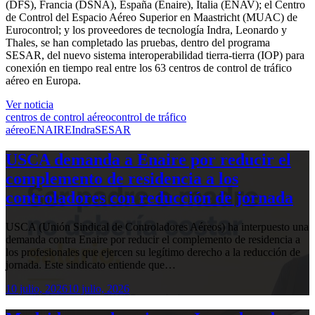
(DFS), Francia (DSNA), España (Enaire), Italia (ENAV); el Centro
de Control del Espacio Aéreo Superior en Maastricht (MUAC) de
Eurocontrol; y los proveedores de tecnología Indra, Leonardo y
Thales, se han completado las pruebas, dentro del programa
SESAR, del nuevo sistema interoperabilidad tierra-tierra (IOP) para
conexión en tiempo real entre los 63 centros de control de tráfico
aéreo en Europa.
Ver noticia
centros de control aéreo
control de tráfico
aéreo
ENAIRE
Indra
SESAR
USCA demanda a Enaire por reducir el
complemento de residencia a los
controladores con reducción de jornada
USCA (Unión Sindical de Controladores Aéreos) ha interpuesto una
demanda contra Enaire por reducir el complemento de residencia a
los profesionales que ejercen su legítimo derecho a la reducción de
jornada. Este sindicato entiende que…
10 julio, 2026
10 julio, 2026