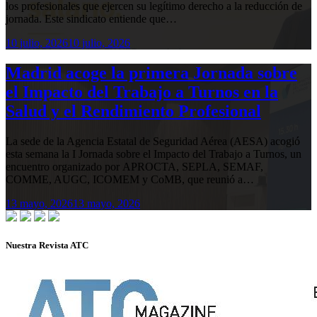
los profesionales que ejercen su legítimo derecho a la reducción de
jornada. Este sindicato entiende que…
10 julio, 2026
10 julio, 2026
Madrid acoge la primera Jornada sobre
el Impacto del Trabajo a Turnos en la
Salud y el Rendimiento Profesional
La sede de la Agencia Estatal de Seguridad Aérea (AESA) acogió
esta semana la I Jornada sobre el Impacto del Trabajo a Turnos, un
encuentro organizado por APROCTA, SEPLA, SEMAF,
COMME, AUGC, ICOMEM y CoMB, que reunió a…
13 mayo, 2026
13 mayo, 2026
Nuestra Revista ATC