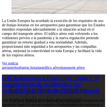
La Unión Europea ha acordado la exención de los requisitos de uso
de franjas horarias en los aeropuertos para garantizar que los Estados
miembro respondan adecuadamente a la situación actual en el
campo del transporte aéreo. El tráfico aéreo está volviendo a los
volúmenes previos a la pandemia y la nueva regulación pretende
garantizar un retorno gradual a esta normalidad. Además,
proporcionará más seguridad a los aeropuertos y las compañías
aéreas, mejorará la conectividad en toda Europa y facilitará la vida
de los viajeros aéreos.
Ver noticia
aeropuertos
franjas horarias
tráfico aéreo
transporte aéreo
USCA demanda a Enaire por reducir el
complemento de residencia a los
controladores con reducción de jornada
USCA (Unión Sindical de Controladores Aéreos) ha interpuesto una
demanda contra Enaire por reducir el complemento de residencia a