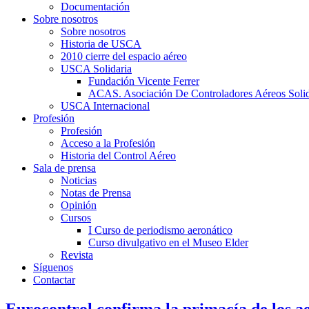
Documentación
Sobre nosotros
Sobre nosotros
Historia de USCA
2010 cierre del espacio aéreo
USCA Solidaria
Fundación Vicente Ferrer
ACAS. Asociación De Controladores Aéreos Solid
USCA Internacional
Profesión
Profesión
Acceso a la Profesión
Historia del Control Aéreo
Sala de prensa
Noticias
Notas de Prensa
Opinión
Cursos
I Curso de periodismo aeronático
Curso divulgativo en el Museo Elder
Revista
Síguenos
Contactar
Eurocontrol confirma la primacía de los a