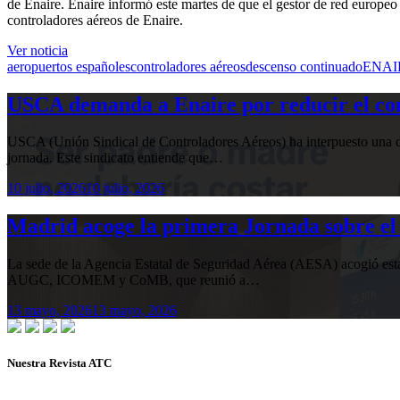
de Enaire. Enaire informó este martes de que el gestor de red europeo
controladores aéreos de Enaire.
Ver noticia
aeropuertos españoles
controladores aéreos
descenso continuado
ENAI
USCA demanda a Enaire por reducir el com
USCA (Unión Sindical de Controladores Aéreos) ha interpuesto una de
jornada. Este sindicato entiende que…
10 julio, 2026
10 julio, 2026
Madrid acoge la primera Jornada sobre el 
La sede de la Agencia Estatal de Seguridad Aérea (AESA) acogió 
AUGC, ICOMEM y CoMB, que reunió a…
13 mayo, 2026
13 mayo, 2026
Nuestra Revista ATC