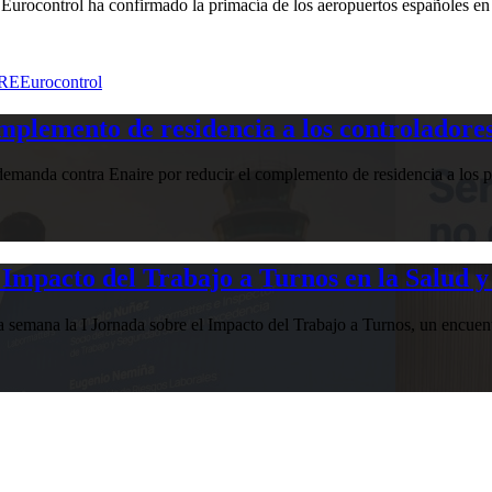
 Eurocontrol ha confirmado la primacía de los aeropuertos españoles en 
RE
Eurocontrol
plemento de residencia a los controladores
manda contra Enaire por reducir el complemento de residencia a los pr
Impacto del Trabajo a Turnos en la Salud y
esta semana la I Jornada sobre el Impacto del Trabajo a Turnos, u