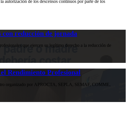
la autorización de los descensos continuos por parte de los
 con reducción de jornada
ofesionales que ejercen su legítimo derecho a la reducción de
 el Rendimiento Profesional
n encuentro organizado por APROCTA, SEPLA, SEMAF, COMME,