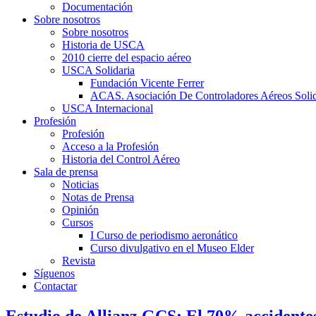
Documentación
Sobre nosotros
Sobre nosotros
Historia de USCA
2010 cierre del espacio aéreo
USCA Solidaria
Fundación Vicente Ferrer
ACAS. Asociación De Controladores Aéreos Solid
USCA Internacional
Profesión
Profesión
Acceso a la Profesión
Historia del Control Aéreo
Sala de prensa
Noticias
Notas de Prensa
Opinión
Cursos
I Curso de periodismo aeronático
Curso divulgativo en el Museo Elder
Revista
Síguenos
Contactar
Estudio de Allianz GCS: El 70% accidentes