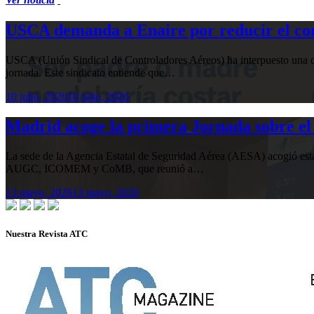
USCA demanda a Enaire por reducir el com
USCA (Unión Sindical de Controladores Aéreos) ha interpuesto una de
jornada. Este sindicato entiende que…
10 julio, 2026
10 julio, 2026
Madrid acoge la primera Jornada sobre el 
La sede de la Agencia Estatal de Seguridad Aérea (AESA) acogió 
AUGC, ICOMEM y CoMB, que reunió a…
13 mayo, 2026
13 mayo, 2026
Nuestra Revista ATC