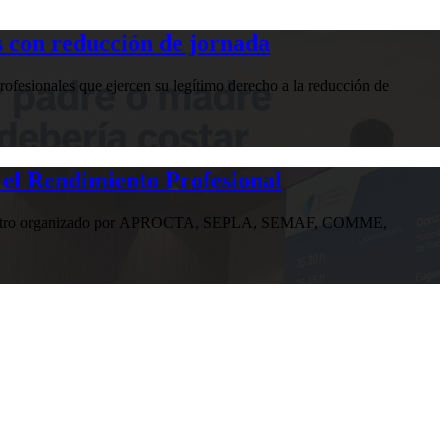
 con reducción de jornada
ofesionales que ejercen su legítimo derecho a la reducción de
 el Rendimiento Profesional
n encuentro organizado por APROCTA, SEPLA, SEMAF, COMME,