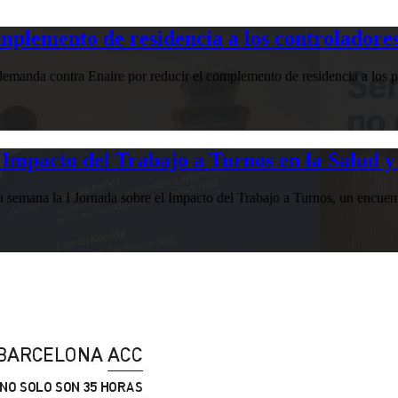
plemento de residencia a los controladores
manda contra Enaire por reducir el complemento de residencia a los pr
Impacto del Trabajo a Turnos en la Salud y
esta semana la I Jornada sobre el Impacto del Trabajo a Turnos, u