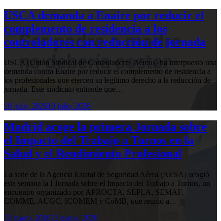
USCA demanda a Enaire por reducir el
complemento de residencia a los
controladores con reducción de jornada
USCA (Unión Sindical de Controladores Aéreos) ha interpuesto una
demanda contra Enaire por reducir el complemento de residencia a
los profesionales que ejercen su legítimo derecho a la reducción de
jornada. Este sindicato entiende que…
10 julio, 2026
10 julio, 2026
Madrid acoge la primera Jornada sobre
el Impacto del Trabajo a Turnos en la
Salud y el Rendimiento Profesional
La sede de la Agencia Estatal de Seguridad Aérea (AESA) acogió
esta semana la I Jornada sobre el Impacto del Trabajo a Turnos, un
encuentro organizado por APROCTA, SEPLA, SEMAF,
COMME, AUGC, ICOMEM y CoMB, que reunió a…
13 mayo, 2026
13 mayo, 2026