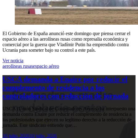
El Gobierno de España anunció este domingo que piensa cerrar el
espacio aéreo a las aerolíneas rusas como represalia económica y
comercial por la guerra que Vladímir Putin ha emprendido contra
Ucrania para someter bajo su control a este país.
Ver noticia
aerolíneas rusas
espacio aéreo
USCA demanda a Enaire por reducir el
complemento de residencia a los
controladores con reducción de jornada
USCA (Unión Sindical de Controladores Aéreos) ha interpuesto una
demanda contra Enaire por reducir el complemento de residencia a
los profesionales que ejercen su legítimo derecho a la reducción de
jornada. Este sindicato entiende que…
10 julio, 2026
10 julio, 2026