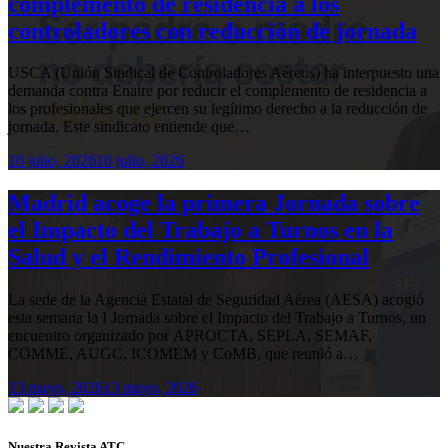
complemento de residencia a los
controladores con reducción de jornada
USCA (Unión Sindical de Controladores Aéreos) ha interpuesto una
demanda contra Enaire por reducir el complemento de residencia a
los profesionales que ejercen su legítimo derecho a la reducción de
jornada. Este sindicato entiende que…
10 julio, 2026
10 julio, 2026
Madrid acoge la primera Jornada sobre
el Impacto del Trabajo a Turnos en la
Salud y el Rendimiento Profesional
La sede de la Agencia Estatal de Seguridad Aérea (AESA) acogió
esta semana la I Jornada sobre el Impacto del Trabajo a Turnos, un
encuentro organizado por APROCTA, SEPLA, SEMAF,
COMME, AUGC, ICOMEM y CoMB, que reunió a…
13 mayo, 2026
13 mayo, 2026
Nuestra Revista ATC