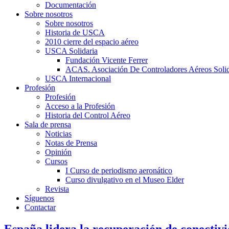
Documentación
Sobre nosotros
Sobre nosotros
Historia de USCA
2010 cierre del espacio aéreo
USCA Solidaria
Fundación Vicente Ferrer
ACAS. Asociación De Controladores Aéreos Solid
USCA Internacional
Profesión
Profesión
Acceso a la Profesión
Historia del Control Aéreo
Sala de prensa
Noticias
Notas de Prensa
Opinión
Cursos
I Curso de periodismo aeronático
Curso divulgativo en el Museo Elder
Revista
Síguenos
Contactar
España lidera la recuperación de conectivi