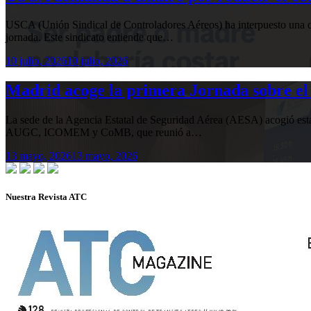
USCA (Unión Sindical de Controladores Aéreos) ha interpuesto una de
jornada. Este sindicato entiende que…
10 julio, 2026
10 julio, 2026
Madrid acoge la primera Jornada sobre el 
La sede de la Agencia Estatal de Seguridad Aérea (AESA) acogió 
AUGC, ICOMEM y CoMB, que reunió a…
13 mayo, 2026
13 mayo, 2026
Nuestra Revista ATC