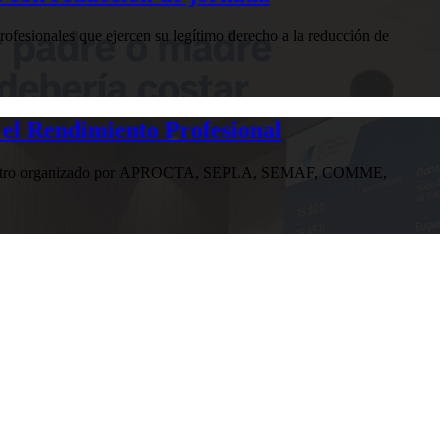
ofesionales que ejercen su legítimo derecho a la reducción de
 el Rendimiento Profesional
n encuentro organizado por APROCTA, SEPLA, SEMAF, COMME,