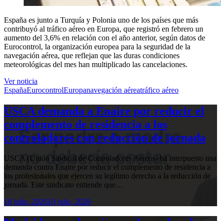
España es junto a Turquía y Polonia uno de los países que más
contribuyó al tráfico aéreo en Europa, que registró en febrero un
aumento del 3,6% en relación con el año anterior, según datos de
Eurocontrol, la organización europea para la seguridad de la
navegación aérea, que reflejan que las duras condiciones
meteorológicas del mes han multiplicado las cancelaciones.
Ver noticia
España
Eurocontrol
Europa
navegación aérea
tráfico aéreo
USCA demanda a Enaire por reducir el
complemento de residencia a los
controladores con reducción de jornada
USCA (Unión Sindical de Controladores Aéreos) ha interpuesto una
demanda contra Enaire por reducir el complemento de residencia a
los profesionales que ejercen su legítimo derecho a la reducción de
jornada. Este sindicato entiende que…
10 julio, 2026
10 julio, 2026