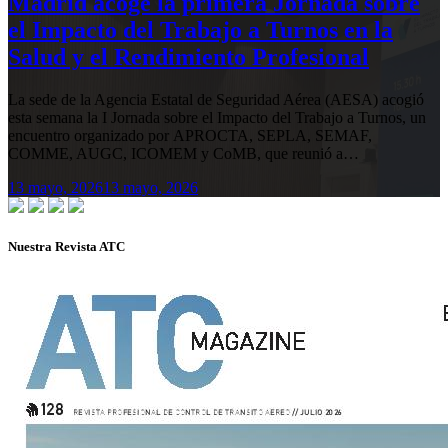
Madrid acoge la primera Jornada sobre
el Impacto del Trabajo a Turnos en la
Salud y el Rendimiento Profesional
La sede de la Agencia Estatal de Seguridad Aérea (AESA) acogió
esta semana la I Jornada sobre el Impacto del Trabajo a Turnos, un
encuentro organizado por APROCTA, SEPLA, SEMAF,
COMME, AUGC, ICOMEM y CoMB, que reunió a…
13 mayo, 2026
13 mayo, 2026
Nuestra Revista ATC