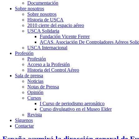
Documentación
Sobre nosotros
Sobre nosotros
Historia de USCA
2010 cierre del espacio aéreo
USCA Solidaria
Fundación Vicente Ferrer
ACAS. Asociación De Controladores Aéreos Solid
USCA Internacional
Profesión
Profesión
Acceso a la Profesión
Historia del Control Aéreo
Sala de prensa
Noticias
Notas de Prensa
Opinión
Cursos
I Curso de periodismo aeronático
Curso divulgativo en el Museo Elder
Revista
Síguenos
Contactar
España asumirá la dirección general de Eu