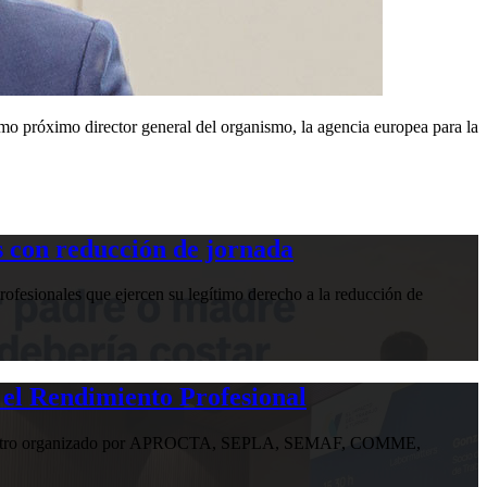
o próximo director general del organismo, la agencia europea para la
 con reducción de jornada
ofesionales que ejercen su legítimo derecho a la reducción de
 el Rendimiento Profesional
n encuentro organizado por APROCTA, SEPLA, SEMAF, COMME,