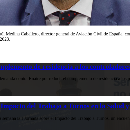
úl Medina Caballero, director general de Aviación Civil de España, com
 2023.
plemento de residencia a los controladores
manda contra Enaire por reducir el complemento de residencia a los pr
Impacto del Trabajo a Turnos en la Salud y
esta semana la I Jornada sobre el Impacto del Trabajo a Turnos, u