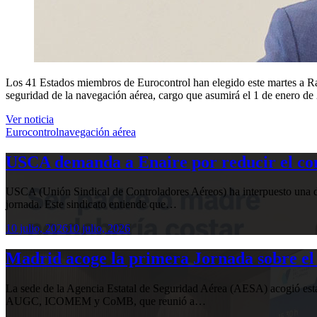
Los 41 Estados miembros de Eurocontrol han elegido este martes a Ra
seguridad de la navegación aérea, cargo que asumirá el 1 de enero de
Ver noticia
Eurocontrol
navegación aérea
USCA demanda a Enaire por reducir el com
USCA (Unión Sindical de Controladores Aéreos) ha interpuesto una de
jornada. Este sindicato entiende que…
10 julio, 2026
10 julio, 2026
Madrid acoge la primera Jornada sobre el 
La sede de la Agencia Estatal de Seguridad Aérea (AESA) acogió 
AUGC, ICOMEM y CoMB, que reunió a…