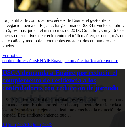
La plantilla de controladores aéreos de Enaire, el gestor de la
navegación aérea en España, ha gestionado 183.342 vuelos en abril,
un 5,5% más que en el mismo mes de 2018. Con abril, son ya 67 los
meses consecutivos de crecimiento del tráfico aéreo, es decir, más de
cinco años y medio de incrementos encadenados en número de
vuelos.
Ver noticia
controladores aéros
ENAIRE
navegación aérea
tráfico aéreo
vuelos
USCA demanda a Enaire por reducir el
complemento de residencia a los
controladores con reducción de jornada
USCA (Unión Sindical de Controladores Aéreos) ha interpuesto una
demanda contra Enaire por reducir el complemento de residencia a
los profesionales que ejercen su legítimo derecho a la reducción de
jornada. Este sindicato entiende que…
10 julio, 2026
10 julio, 2026