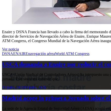
Enaire y DSNA Francia han llevado a cabo la firma del memorando de
director de Servicios de Navegación Aérea de Enaire, Enrique Maurer,
ATM Congress, el Congreso Mundial de la Navegación Aérea inaugu
Ver noticia
DSNA
ENAIRE
navegación aérea
World ATM Congress
USCA demanda a Enaire por reducir el com
USCA (Unión Sindical de Controladores Aéreos) ha interpuesto una de
jornada. Este sindicato entiende que…
10 julio, 2026
10 julio, 2026
Madrid acoge la primera Jornada sobre el 
La sede de la Agencia Estatal de Seguridad Aérea (AESA) acogió 