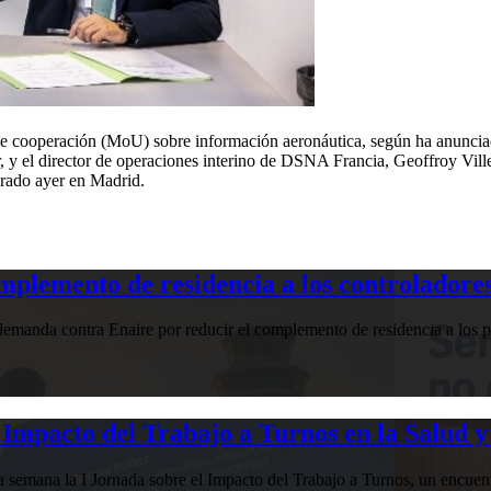
 cooperación (MoU) sobre información aeronáutica, según ha anunciad
 y el director de operaciones interino de DSNA Francia, Geoffroy Ville
rado ayer en Madrid.
plemento de residencia a los controladores
manda contra Enaire por reducir el complemento de residencia a los pr
Impacto del Trabajo a Turnos en la Salud y
esta semana la I Jornada sobre el Impacto del Trabajo a Turnos, u