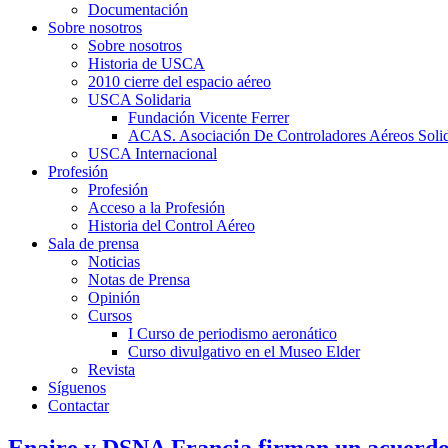
Documentación
Sobre nosotros
Sobre nosotros
Historia de USCA
2010 cierre del espacio aéreo
USCA Solidaria
Fundación Vicente Ferrer
ACAS. Asociación De Controladores Aéreos Solid
USCA Internacional
Profesión
Profesión
Acceso a la Profesión
Historia del Control Aéreo
Sala de prensa
Noticias
Notas de Prensa
Opinión
Cursos
I Curso de periodismo aeronático
Curso divulgativo en el Museo Elder
Revista
Síguenos
Contactar
Enaire y DSNA Francia firman un acuerdo