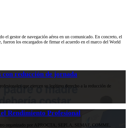
o el gestor de navegación aérea en un comunicado. En concreto, el
, fueron los encargados de firmar el acuerdo en el marco del World
 con reducción de jornada
ofesionales que ejercen su legítimo derecho a la reducción de
 el Rendimiento Profesional
n encuentro organizado por APROCTA, SEPLA, SEMAF, COMME,