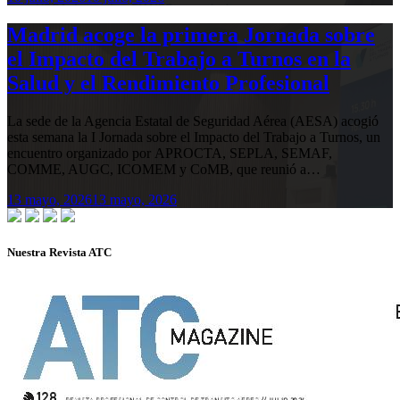
Madrid acoge la primera Jornada sobre
el Impacto del Trabajo a Turnos en la
Salud y el Rendimiento Profesional
La sede de la Agencia Estatal de Seguridad Aérea (AESA) acogió
esta semana la I Jornada sobre el Impacto del Trabajo a Turnos, un
encuentro organizado por APROCTA, SEPLA, SEMAF,
COMME, AUGC, ICOMEM y CoMB, que reunió a…
13 mayo, 2026
13 mayo, 2026
Nuestra Revista ATC