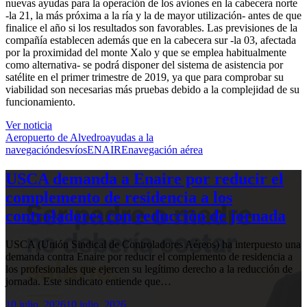
nuevas ayudas para la operación de los aviones en la cabecera norte
-la 21, la más próxima a la ría y la de mayor utilización- antes de que
finalice el año si los resultados son favorables. Las previsiones de la
compañía establecen además que en la cabecera sur -la 03, afectada
por la proximidad del monte Xalo y que se emplea habitualmente
como alternativa- se podrá disponer del sistema de asistencia por
satélite en el primer trimestre de 2019, ya que para comprobar su
viabilidad son necesarias más pruebas debido a la complejidad de su
funcionamiento.
Ver noticia
Aeropuerto de Alvedro
ayudas a la
navegación
desvíos
ENAIRE
navegación aérea
USCA demanda a Enaire por reducir el
complemento de residencia a los
controladores con reducción de jornada
USCA (Unión Sindical de Controladores Aéreos) ha interpuesto una
demanda contra Enaire por reducir el complemento de residencia a
los profesionales que ejercen su legítimo derecho a la reducción de
jornada. Este sindicato entiende que…
10 julio, 2026
10 julio, 2026